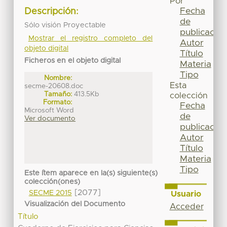
Por
Fecha
Descripción:
de
Sólo visión Proyectable
publicación
Mostrar el registro completo del
Autor
objeto digital
Título
Ficheros en el objeto digital
Materia
Tipo
Nombre:
Esta
secme-20608.doc
Tamaño:
413.5Kb
colección
Formato:
Fecha
Microsoft Word
de
Ver documento
publicación
Autor
Título
Materia
Tipo
Este ítem aparece en la(s) siguiente(s)
colección(ones)
[2077]
SECME 2015
Usuario
Visualización del Documento
Acceder
Título