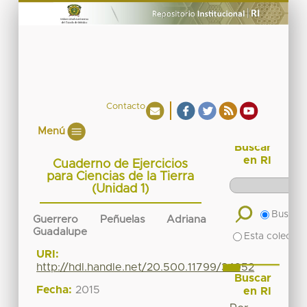
Contacto
Menú
Buscar
en RI
Cuaderno de Ejercicios
para Ciencias de la Tierra
(Unidad 1)
Buscar 
Guerrero Peñuelas Adriana
Guadalupe
Esta colecció
URI:
http://hdl.handle.net/20.500.11799/34952
Buscar
Fecha:
2015
en RI