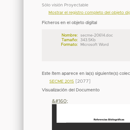
Sólo visión Proyectable
Mostrar el registro completo del objeto dig
Ficheros en el objeto digital
Nombre:
secme-20614.doc
Tamaño:
343.5Kb
Formato:
Microsoft Word
Este ítem aparece en la(s) siguiente(s) cole
[2077]
SECME 2015
Visualización del Documento
&#160;