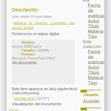
Por
Fecha
Descripción:
de
publicación
Sólo visión Proyectable
Autor
Mostrar el registro completo del
Título
objeto digital
Materia
Ficheros en el objeto digital
Tipo
Esta
Nombre:
secme-20610.pptx
colección
Tamaño:
1.390Mb
Fecha
Formato:
de
Microsoft PowerPoint 2007
publicación
Ver documento
Autor
Título
Materia
Tipo
Este ítem aparece en la(s) siguiente(s)
colección(ones)
Usuario
[2077]
SECME 2015
Acceder
Visualización del Documento
Título