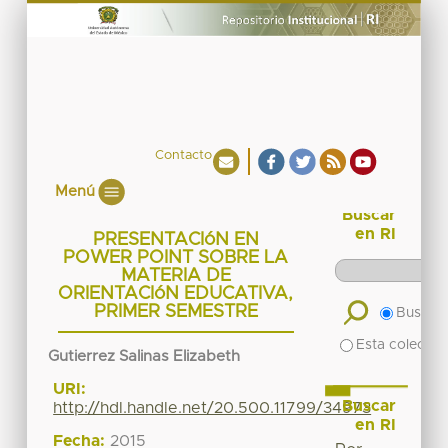
Contacto
Menú
Buscar
en RI
PRESENTACIóN EN
POWER POINT SOBRE LA
MATERIA DE
ORIENTACIóN EDUCATIVA,
PRIMER SEMESTRE
Buscar 
Esta colecció
Gutierrez Salinas Elizabeth
URI:
Buscar
http://hdl.handle.net/20.500.11799/34973
en RI
Fecha:
2015