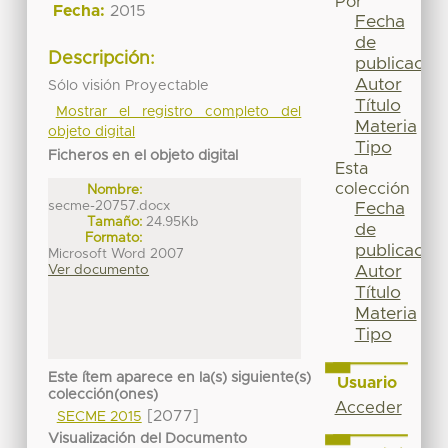
Por
Fecha:
2015
Fecha
de
Descripción:
publicación
Autor
Sólo visión Proyectable
Título
Mostrar el registro completo del
Materia
objeto digital
Tipo
Ficheros en el objeto digital
Esta
colección
Nombre:
secme-20757.docx
Fecha
Tamaño:
24.95Kb
de
Formato:
publicación
Microsoft Word 2007
Ver documento
Autor
Título
Materia
Tipo
Este ítem aparece en la(s) siguiente(s)
Usuario
colección(ones)
Acceder
[2077]
SECME 2015
Visualización del Documento