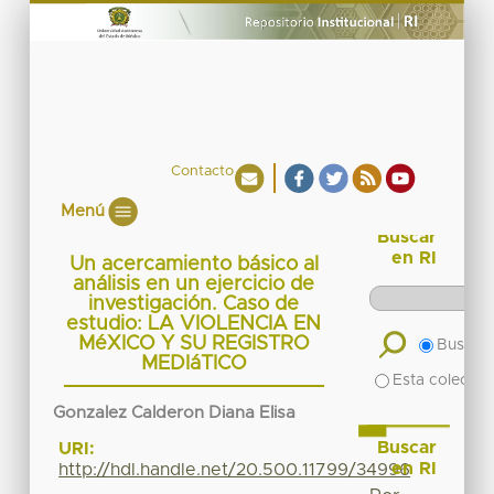
Contacto
Menú
Buscar
en RI
Un acercamiento básico al
análisis en un ejercicio de
investigación. Caso de
estudio: LA VIOLENCIA EN
MéXICO Y SU REGISTRO
Buscar 
MEDIáTICO
Esta colecció
Gonzalez Calderon Diana Elisa
Buscar
URI:
en RI
http://hdl.handle.net/20.500.11799/34996