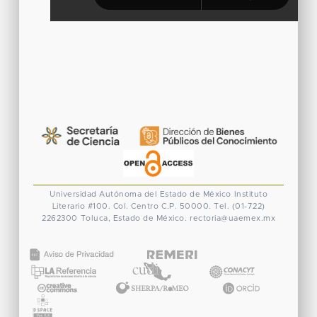
Universidad Autónoma del Estado de México
Instituto
Literario #100. Col. Centro
C.P. 50000. Tel. (01-722)
2262300
Toluca, Estado de México.
rectoria@uaemex.mx
CONACYT