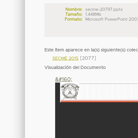
Nombre:
secme-20797.pptx
Tamaño:
1.448Mb
Formato:
Microsoft PowerPoint 200
Este ítem aparece en la(s) siguiente(s) cole
[2077]
SECME 2015
Visualización del Documento
&#160;