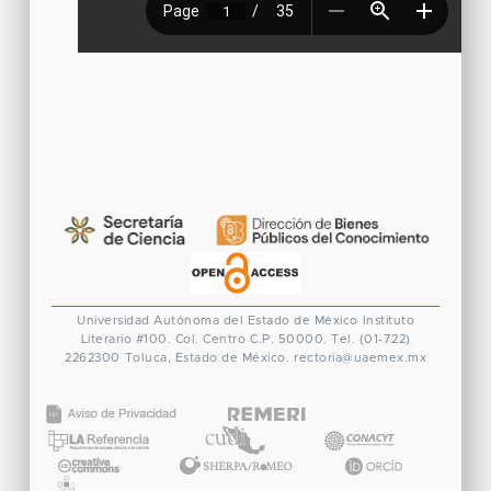
Universidad Autónoma del Estado de México
Instituto
Literario #100. Col. Centro
C.P. 50000. Tel. (01-722)
2262300
Toluca, Estado de México.
rectoria@uaemex.mx
CONACYT