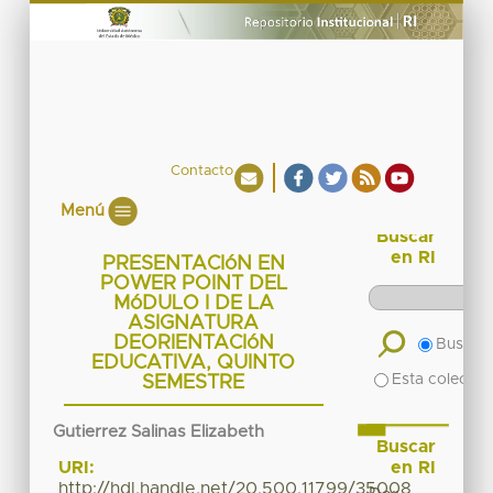
Contacto
Menú
Buscar
en RI
PRESENTACIóN EN
POWER POINT DEL
MóDULO I DE LA
ASIGNATURA
DEORIENTACIóN
Buscar 
EDUCATIVA, QUINTO
Esta colecció
SEMESTRE
Gutierrez Salinas Elizabeth
Buscar
en RI
URI:
http://hdl.handle.net/20.500.11799/35008