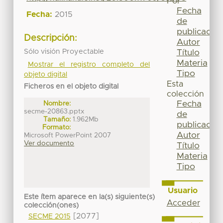
Por
Fecha
Fecha:
2015
de
publicación
Descripción:
Autor
Sólo visión Proyectable
Título
Materia
Mostrar el registro completo del
Tipo
objeto digital
Esta
Ficheros en el objeto digital
colección
Fecha
Nombre:
secme-20863.pptx
de
Tamaño:
1.962Mb
publicación
Formato:
Autor
Microsoft PowerPoint 2007
Ver documento
Título
Materia
Tipo
Usuario
Este ítem aparece en la(s) siguiente(s)
Acceder
colección(ones)
[2077]
SECME 2015