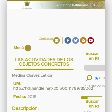
Contacto
Menú
Buscar
en RI
LAS ACTIVIDADES DE LOS
OBJETOS CONCRETOS
Medina Chavez Leticia
Buscar 
URI:
Esta colecció
http://hdl.handle.net/20.500.11799/35062
Fecha:
2015
Buscar
en RI
Descripción: