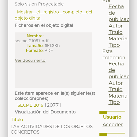
Por
Sólo visión Proyectable
Fecha
Mostrar el registro completo del
de
objeto digital
publicación
Autor
Ficheros en el objeto digital
Título
Nombre:
Materia
secme-21097.pdf
Tipo
Tamaño:
651.3Kb
Formato:
PDF
Esta
colección
Ver documento
Fecha
de
publicación
Autor
Título
Este ítem aparece en la(s) siguiente(s)
Materia
colección(ones)
Tipo
[2077]
SECME 2015
Visualización del Documento
Usuario
Título
Acceder
LAS ACTIVIDADES DE LOS OBJETOS
CONCRETOS