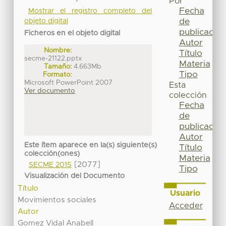
Por
Fecha
Mostrar el registro completo del
de
objeto digital
publicación
Ficheros en el objeto digital
Autor
Nombre:
Título
secme-21122.pptx
Materia
Tamaño:
4.663Mb
Tipo
Formato:
Microsoft PowerPoint 2007
Esta
Ver documento
colección
Fecha
de
publicación
Autor
Este ítem aparece en la(s) siguiente(s)
Título
colección(ones)
Materia
[2077]
SECME 2015
Tipo
Visualización del Documento
Título
Usuario
Movimientos sociales
Acceder
Autor
Gomez Vidal Anabell