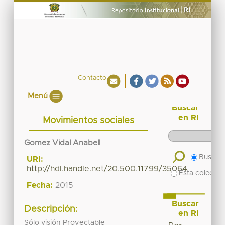
Contacto
Menú
Buscar
en RI
Movimientos sociales
Gomez Vidal Anabell
Buscar 
URI:
http://hdl.handle.net/20.500.11799/35064
Esta colecció
Fecha:
2015
Buscar
Descripción:
en RI
Sólo visión Proyectable