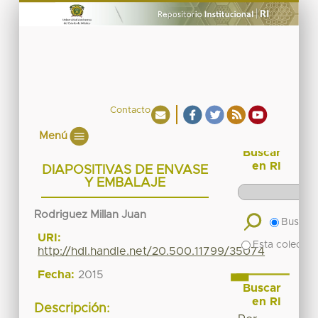
Contacto
Menú
Buscar
en RI
DIAPOSITIVAS DE ENVASE
Y EMBALAJE
Rodriguez Millan Juan
Buscar 
URI:
Esta colecció
http://hdl.handle.net/20.500.11799/35074
Fecha:
2015
Buscar
en RI
Descripción: