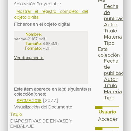
Por
Sólo visión Proyectable
Fecha
Mostrar el registro completo del
de
objeto digital
publicación
Autor
Ficheros en el objeto digital
Título
Nombre:
Materia
secme-21187.pdf
Tipo
Tamaño:
4.854Mb
Formato:
PDF
Esta
colección
Ver documento
Fecha
de
publicación
Autor
Título
Este ítem aparece en la(s) siguiente(s)
Materia
colección(ones)
Tipo
[2077]
SECME 2015
Visualización del Documento
Usuario
Título
Acceder
DIAPOSITIVAS DE ENVASE Y
EMBALAJE