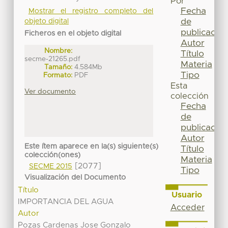
Por
Fecha
Mostrar el registro completo del
de
objeto digital
publicación
Ficheros en el objeto digital
Autor
Nombre:
Título
secme-21265.pdf
Materia
Tamaño:
4.584Mb
Tipo
Formato:
PDF
Esta
Ver documento
colección
Fecha
de
publicación
Autor
Este ítem aparece en la(s) siguiente(s)
Título
colección(ones)
Materia
[2077]
SECME 2015
Tipo
Visualización del Documento
Título
Usuario
IMPORTANCIA DEL AGUA
Acceder
Autor
Pozas Cardenas Jose Gonzalo