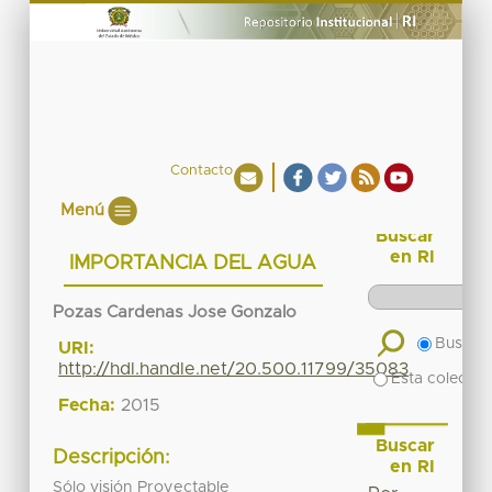
Contacto
Menú
Buscar
en RI
IMPORTANCIA DEL AGUA
Pozas Cardenas Jose Gonzalo
Buscar 
URI:
http://hdl.handle.net/20.500.11799/35083
Esta colecció
Fecha:
2015
Buscar
Descripción:
en RI
Sólo visión Proyectable