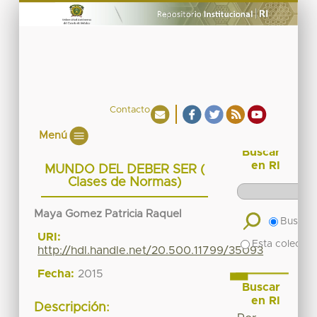
Contacto
Menú
Buscar
en RI
MUNDO DEL DEBER SER (
Clases de Normas)
Maya Gomez Patricia Raquel
Buscar 
URI:
Esta colecció
http://hdl.handle.net/20.500.11799/35093
Fecha:
2015
Buscar
en RI
Descripción: