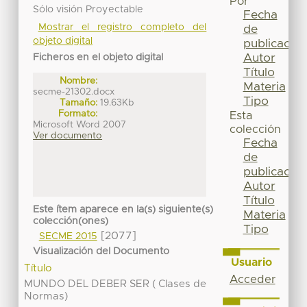
Por
Sólo visión Proyectable
Fecha
Mostrar el registro completo del
de
objeto digital
publicación
Autor
Ficheros en el objeto digital
Título
Nombre:
Materia
secme-21302.docx
Tipo
Tamaño:
19.63Kb
Formato:
Esta
Microsoft Word 2007
colección
Ver documento
Fecha
de
publicación
Autor
Título
Este ítem aparece en la(s) siguiente(s)
Materia
colección(ones)
Tipo
[2077]
SECME 2015
Visualización del Documento
Usuario
Título
Acceder
MUNDO DEL DEBER SER ( Clases de
Normas)