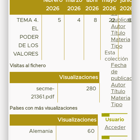
febrero
marzo
abril
mayo
junio
j
Por
Fecha
2026
2026
2026
2026
2026
2
de
publicación
TEMA 4.
5
4
8
22
8
Autor
EL
Título
PODER
Materia
DE LOS
Tipo
Esta
VALORES
colección
Fecha
Visitas al fichero
de
Visualizaciones
publicación
Autor
secme-
280
Título
21361.pdf
Materia
Tipo
Países con más visualizaciones
Usuario
Visualizaciones
Acceder
Alemania
60