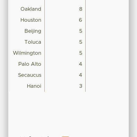
Oakland
8
Houston
6
Beijing
5
Toluca
5
Wilmington
5
Palo Alto
4
Secaucus
4
Hanoi
3