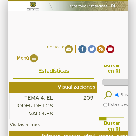
Contacto
Menú
Buscar
Estadísticas
en RI
Visualizaciones
Buscar 
TEMA 4. EL
209
Esta colecció
PODER DE LOS
VALORES
Buscar
Visitas al mes
en RI