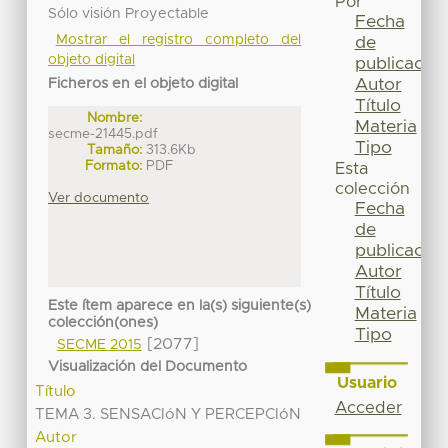
Por
Sólo visión Proyectable
Fecha
Mostrar el registro completo del
de
objeto digital
publicación
Autor
Ficheros en el objeto digital
Título
Nombre:
Materia
secme-21445.pdf
Tipo
Tamaño:
313.6Kb
Formato:
PDF
Esta
colección
Ver documento
Fecha
de
publicación
Autor
Título
Este ítem aparece en la(s) siguiente(s)
Materia
colección(ones)
Tipo
[2077]
SECME 2015
Visualización del Documento
Usuario
Título
Acceder
TEMA 3. SENSACIóN Y PERCEPCIóN
Autor