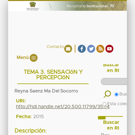
Contacto
Menú
Buscar
en RI
TEMA 3. SENSACIóN Y
PERCEPCIóN
Reyna Saenz Ma Del Socorro
Buscar 
URI:
Esta colecció
http://hdl.handle.net/20.500.11799/35114
Fecha:
2015
Buscar
en RI
Descripción: