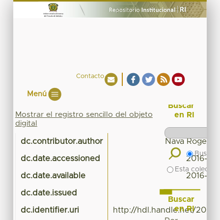
Contacto
Menú
Buscar
Mostrar el registro sencillo del objeto
en RI
digital
dc.contributor.author
Nava Rogel Ro
Buscar 
dc.date.accessioned
2016-03-
Esta colecció
dc.date.available
2016-03-
dc.date.issued
Buscar
en RI
dc.identifier.uri
http://hdl.handle.net/20.50