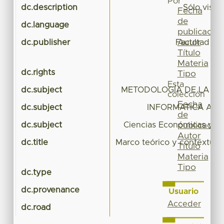
Por
dc.description
Sólo visió
Fecha
de
dc.language
publicación
Autor
dc.publisher
Facultad de
Título
A
Materia
dc.rights
Tipo
Esta
dc.subject
METODOLOGÍA DE LA IN
colección
Fecha
dc.subject
INFORMATICA ADM
de
dc.subject
Ciencias Económicas y Ad
publicación
Autor
dc.title
Marco teórico y contextual:
Título
Materia
Tipo
dc.type
dc.provenance
Usuario
Acceder
dc.road