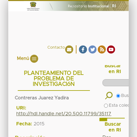
Contacto
Menú
Buscar
en RI
PLANTEAMIENTO DEL
PROBLEMA DE
INVESTIGACIóN
Buscar 
Contreras Juarez Yadira
Esta colecció
URI:
http://hdl.handle.net/20.500.11799/35117
Fecha:
2015
Buscar
en RI