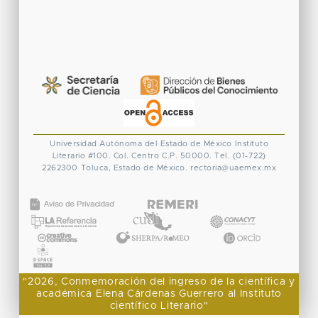
Universidad Autónoma del Estado de México
Instituto
Literario #100. Col. Centro
C.P. 50000. Tel. (01-722)
2262300
Toluca, Estado de México.
rectoria@uaemex.mx
CONACYT
"2026, Conmemoración del ingreso de la científica y
académica Elena Cárdenas Guerrero al Instituto
científico Literario"