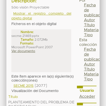
Por
Descripción:
Fecha
Sólo visión Proyectable
de
Mostrar el registro completo del
publicación
objeto digital
Autor
Ficheros en el objeto digital
Título
Materia
Nombre:
Tipo
secme-21469.pptx
Tamaño:
2.072Mb
Esta
Formato:
colección
Microsoft PowerPoint 2007
Fecha
Ver documento
de
publicación
Autor
Título
Materia
Este ítem aparece en la(s) siguiente(s)
Tipo
colección(ones)
[2077]
SECME 2015
Usuario
Visualización del Documento
Acceder
Título
PLANTEAMIENTO DEL PROBLEMA DE