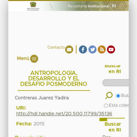
Contacto
Menú
Buscar
en RI
ANTROPOLOGíA,
DESARROLLO Y EL
DESAFíO POSMODERNO
Buscar 
Contreras Juarez Yadira
Esta colecció
URI:
http://hdl.handle.net/20.500.11799/35136
Fecha:
2015
Buscar
en RI