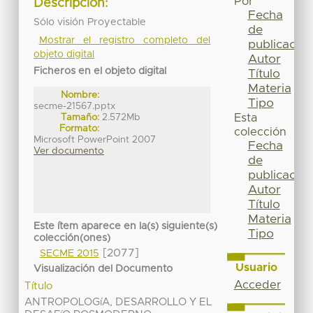
Por
Descripción:
Fecha
Sólo visión Proyectable
de
Mostrar el registro completo del
publicación
objeto digital
Autor
Ficheros en el objeto digital
Título
Materia
Nombre:
Tipo
secme-21567.pptx
Tamaño:
2.572Mb
Esta
Formato:
colección
Microsoft PowerPoint 2007
Fecha
Ver documento
de
publicación
Autor
Título
Materia
Este ítem aparece en la(s) siguiente(s)
Tipo
colección(ones)
[2077]
SECME 2015
Usuario
Visualización del Documento
Acceder
Título
ANTROPOLOGíA, DESARROLLO Y EL