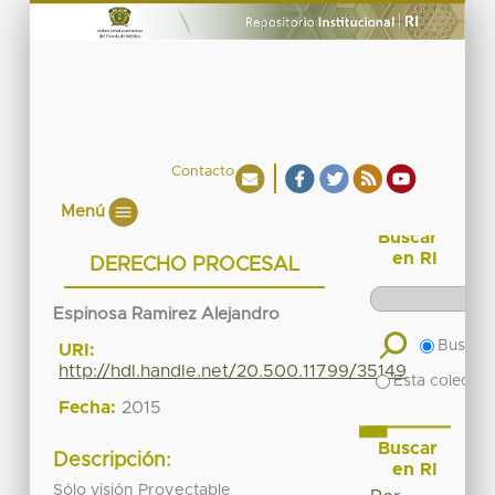
Contacto
Menú
Buscar
en RI
DERECHO PROCESAL
Espinosa Ramirez Alejandro
Buscar 
URI:
http://hdl.handle.net/20.500.11799/35149
Esta colecció
Fecha:
2015
Buscar
Descripción:
en RI
Sólo visión Proyectable