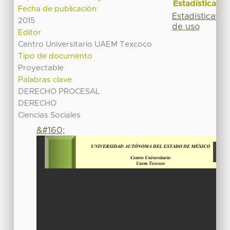
Estadísticas
Fecha de publicación
Estadísticas
2015
de uso
Editor
Centro Universitario UAEM Texcoco
Tipo de documento
Proyectable
Palabras clave
DERECHO PROCESAL
DERECHO
Ciencias Sociales
&#160;