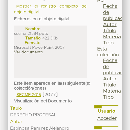
Por
Fecha
Mostrar el registro completo del
de
objeto digital
publicación
Ficheros en el objeto digital
Autor
Nombre:
Título
secme-21584.pptx
Materia
Tamaño:
422.3Kb
Tipo
Formato:
Microsoft PowerPoint 2007
Esta
Ver documento
colección
Fecha
de
publicación
Autor
Este ítem aparece en la(s) siguiente(s)
Título
colección(ones)
Materia
[2077]
SECME 2015
Tipo
Visualización del Documento
Título
Usuario
DERECHO PROCESAL
Acceder
Autor
Espinosa Ramirez Alejandro