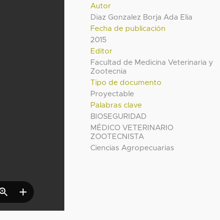
Autor
Diaz Gonzalez Borja Ada Elia
Fecha de publicación
2015
Editor
Facultad de Medicina Veterinaria y
Zootecnia
Tipo de documento
Proyectable
Palabras clave
BIOSEGURIDAD
MÉDICO VETERINARIO
ZOOTECNISTA
Ciencias Agropecuarias