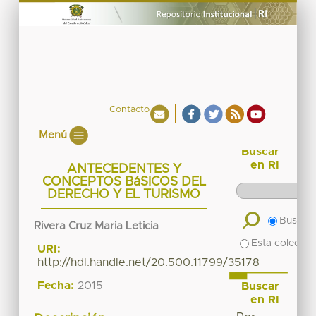
Contacto
Menú
Buscar
en RI
ANTECEDENTES Y
CONCEPTOS BáSICOS DEL
DERECHO Y EL TURISMO
Buscar 
Rivera Cruz Maria Leticia
Esta colecció
URI:
http://hdl.handle.net/20.500.11799/35178
Fecha:
2015
Buscar
en RI