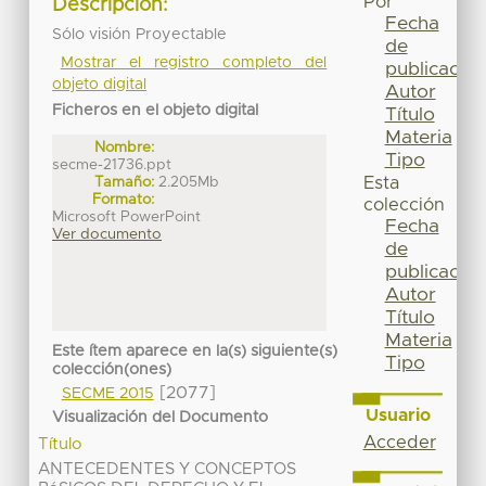
Por
Descripción:
Fecha
Sólo visión Proyectable
de
Mostrar el registro completo del
publicación
objeto digital
Autor
Ficheros en el objeto digital
Título
Materia
Nombre:
Tipo
secme-21736.ppt
Tamaño:
2.205Mb
Esta
Formato:
colección
Microsoft PowerPoint
Fecha
Ver documento
de
publicación
Autor
Título
Materia
Este ítem aparece en la(s) siguiente(s)
Tipo
colección(ones)
[2077]
SECME 2015
Usuario
Visualización del Documento
Acceder
Título
ANTECEDENTES Y CONCEPTOS