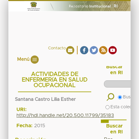
Contacto
Menú
Buscar
en RI
ACTIVIDADES DE
ENFERMERíA EN SALUD
OCUPACIONAL
Buscar 
Santana Castro Lilia Esther
Esta colecció
URI:
http://hdl.handle.net/20.500.11799/35183
Fecha:
2015
Buscar
en RI