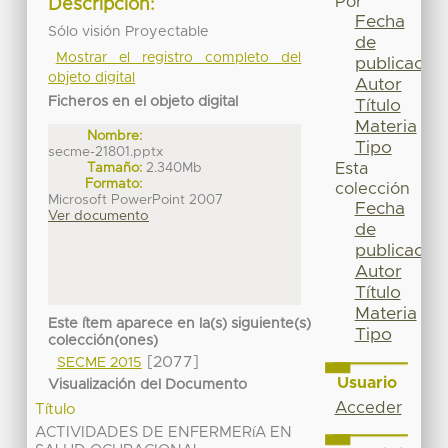
Por
Descripción:
Fecha
Sólo visión Proyectable
de
Mostrar el registro completo del
publicación
objeto digital
Autor
Ficheros en el objeto digital
Título
Materia
Nombre:
Tipo
secme-21801.pptx
Tamaño:
2.340Mb
Esta
Formato:
colección
Microsoft PowerPoint 2007
Fecha
Ver documento
de
publicación
Autor
Título
Materia
Este ítem aparece en la(s) siguiente(s)
Tipo
colección(ones)
[2077]
SECME 2015
Usuario
Visualización del Documento
Acceder
Título
ACTIVIDADES DE ENFERMERíA EN