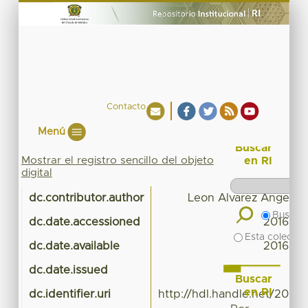
Contacto
Menú
Buscar
Mostrar el registro sencillo del objeto
en RI
digital
dc.contributor.author
Leon Alvarez Angelic
Buscar 
dc.date.accessioned
2016-03
Esta colecció
dc.date.available
2016-03
dc.date.issued
Buscar
en RI
dc.identifier.uri
http://hdl.handle.net/20.5