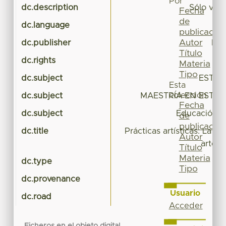
Por
dc.description
Sólo visi
Fecha
de
dc.language
publicación
Autor
dc.publisher
Fac
Título
dc.rights
Materia
Tipo
dc.subject
ESTUD
Esta
colección
dc.subject
MAESTRÍA EN ESTUD
Fecha
dc.subject
Educación 
de
publicación
dc.title
Prácticas artísticas: La m
Autor
arte 
Título
Materia
dc.type
Tipo
dc.provenance
Usuario
dc.road
Acceder