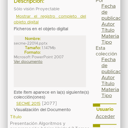
Por
Descripción:
Fecha
Sólo visión Proyectable
de
Mostrar el registro completo del
publicación
objeto digital
Autor
Ficheros en el objeto digital
Título
Materia
Nombre:
Tipo
secme-22014.pptx
Tamaño:
1.147Mb
Esta
Formato:
colección
Microsoft PowerPoint 2007
Fecha
Ver documento
de
publicación
Autor
Título
Materia
Este ítem aparece en la(s) siguiente(s)
Tipo
colección(ones)
[2077]
SECME 2015
Usuario
Visualización del Documento
Acceder
Título
Presentación Algoritmos y