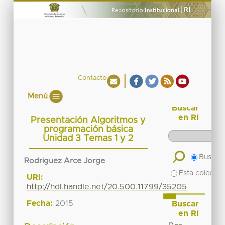
Contacto
Menú
Buscar
en RI
Presentación Algoritmos y
programación básica
Unidad 3 Temas 1 y 2
Buscar 
Rodriguez Arce Jorge
Esta colecció
URI:
http://hdl.handle.net/20.500.11799/35205
Fecha:
2015
Buscar
en RI