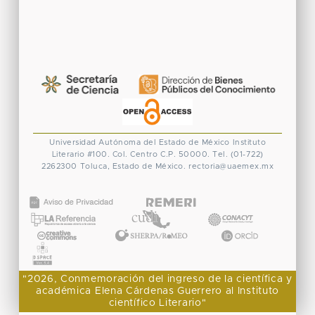
Universidad Autónoma del Estado de México
Instituto
Literario #100. Col. Centro
C.P. 50000. Tel. (01-722)
2262300
Toluca, Estado de México.
rectoria@uaemex.mx
CONACYT
"2026, Conmemoración del ingreso de la científica y
académica Elena Cárdenas Guerrero al Instituto
científico Literario"