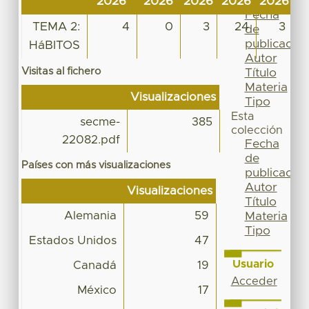
2026
2026
2026
2026
2026
2
Por
Fecha
TEMA 2:
4
0
3
24
3
de
publicación
HáBITOS
Autor
Visitas al fichero
Título
Materia
Visualizaciones
Tipo
Esta
secme-
385
colección
22082.pdf
Fecha
de
Países con más visualizaciones
publicación
Autor
Visualizaciones
Título
Alemania
59
Materia
Tipo
Estados Unidos
47
Usuario
Canadá
19
Acceder
México
17