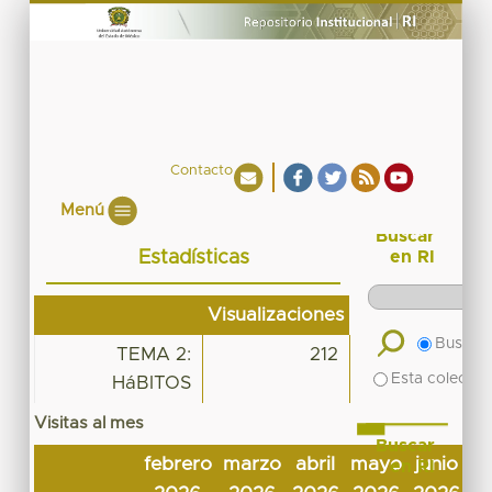
Contacto
Menú
Buscar
Estadísticas
en RI
Visualizaciones
Buscar 
TEMA 2:
212
Esta colecció
HáBITOS
Visitas al mes
Buscar
febrero
marzo
abril
mayo
junio
ju
en RI