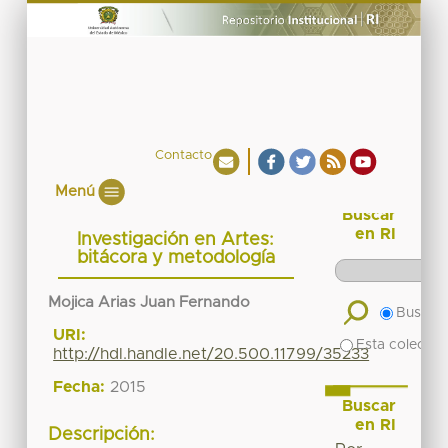
Contacto
Menú
Buscar
en RI
Investigación en Artes:
bitácora y metodología
Mojica Arias Juan Fernando
Buscar 
URI:
Esta colecció
http://hdl.handle.net/20.500.11799/35233
Fecha:
2015
Buscar
en RI
Descripción: