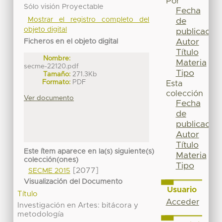
Por
Sólo visión Proyectable
Fecha
Mostrar el registro completo del
de
objeto digital
publicación
Autor
Ficheros en el objeto digital
Título
Nombre:
Materia
secme-22120.pdf
Tipo
Tamaño:
271.3Kb
Formato:
PDF
Esta
colección
Ver documento
Fecha
de
publicación
Autor
Título
Este ítem aparece en la(s) siguiente(s)
Materia
colección(ones)
Tipo
[2077]
SECME 2015
Visualización del Documento
Usuario
Título
Acceder
Investigación en Artes: bitácora y
metodología