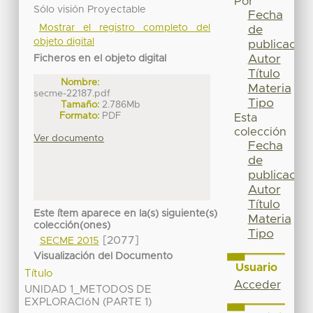
Por
Sólo visión Proyectable
Fecha
Mostrar el registro completo del
de
objeto digital
publicación
Autor
Ficheros en el objeto digital
Título
Nombre:
Materia
secme-22187.pdf
Tipo
Tamaño:
2.786Mb
Formato:
PDF
Esta
colección
Ver documento
Fecha
de
publicación
Autor
Título
Este ítem aparece en la(s) siguiente(s)
Materia
colección(ones)
Tipo
[2077]
SECME 2015
Visualización del Documento
Usuario
Título
Acceder
UNIDAD 1_METODOS DE
EXPLORACIóN (PARTE 1)