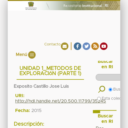
Contacto
Menú
Buscar
en RI
UNIDAD 1_METODOS DE
EXPLORACIóN (PARTE 1)
Exposito Castillo Jose Luis
Buscar 
URI:
Esta colecció
http://hdl.handle.net/20.500.11799/35245
Fecha:
2015
Buscar
en RI
Descripción: