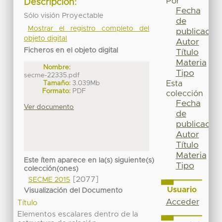
Por
Descripción:
Fecha
Sólo visión Proyectable
de
Mostrar el registro completo del
publicación
objeto digital
Autor
Ficheros en el objeto digital
Título
Materia
Nombre:
Tipo
secme-22335.pdf
Tamaño:
3.039Mb
Esta
Formato:
PDF
colección
Fecha
Ver documento
de
publicación
Autor
Título
Materia
Este ítem aparece en la(s) siguiente(s)
Tipo
colección(ones)
[2077]
SECME 2015
Usuario
Visualización del Documento
Acceder
Título
Elementos escalares dentro de la