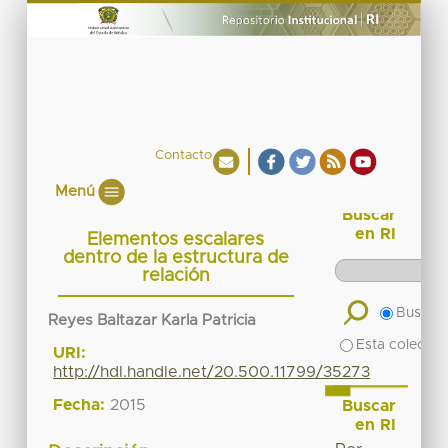
Contacto
Menú
Buscar
en RI
Elementos escalares
dentro de la estructura de
relación
Buscar 
Reyes Baltazar Karla Patricia
Esta colecció
URI:
http://hdl.handle.net/20.500.11799/35273
Fecha:
2015
Buscar
en RI