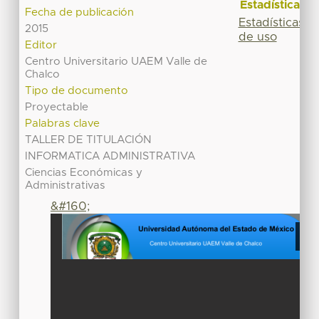
Estadísticas
Fecha de publicación
Estadísticas
2015
de uso
Editor
Centro Universitario UAEM Valle de
Chalco
Tipo de documento
Proyectable
Palabras clave
TALLER DE TITULACIÓN
INFORMATICA ADMINISTRATIVA
Ciencias Económicas y
Administrativas
&#160;