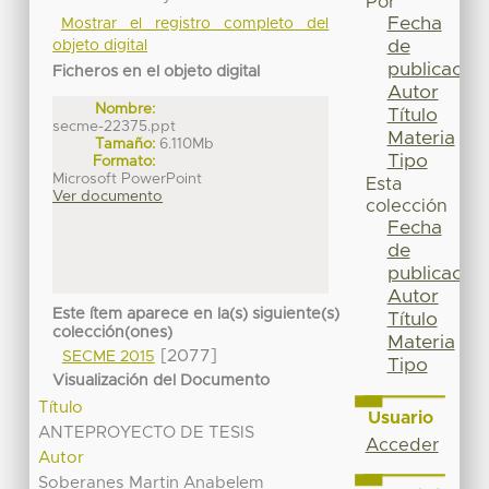
Por
Fecha
Mostrar el registro completo del
de
objeto digital
publicación
Ficheros en el objeto digital
Autor
Nombre:
Título
secme-22375.ppt
Materia
Tamaño:
6.110Mb
Tipo
Formato:
Microsoft PowerPoint
Esta
Ver documento
colección
Fecha
de
publicación
Autor
Este ítem aparece en la(s) siguiente(s)
Título
colección(ones)
Materia
[2077]
SECME 2015
Tipo
Visualización del Documento
Título
Usuario
ANTEPROYECTO DE TESIS
Acceder
Autor
Soberanes Martin Anabelem