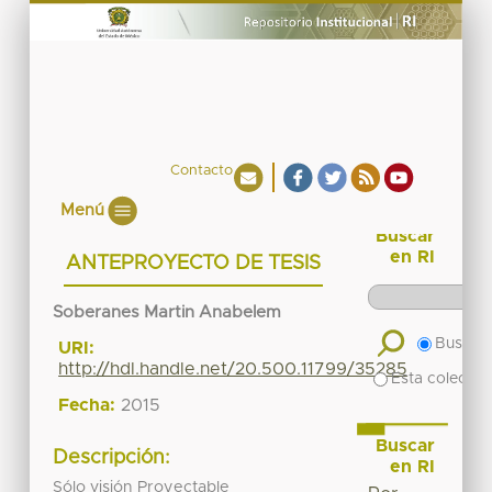
Contacto
Menú
Buscar
en RI
ANTEPROYECTO DE TESIS
Soberanes Martin Anabelem
Buscar 
URI:
http://hdl.handle.net/20.500.11799/35285
Esta colecció
Fecha:
2015
Buscar
Descripción:
en RI
Sólo visión Proyectable