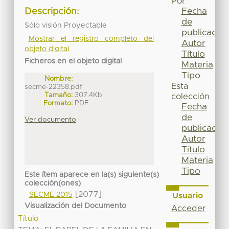
Por
Fecha
Descripción:
de
Sólo visión Proyectable
publicación
Mostrar el registro completo del
Autor
objeto digital
Título
Ficheros en el objeto digital
Materia
Tipo
Nombre:
Esta
secme-22358.pdf
Tamaño:
307.4Kb
colección
Formato:
PDF
Fecha
de
Ver documento
publicación
Autor
Título
Materia
Tipo
Este ítem aparece en la(s) siguiente(s)
colección(ones)
[2077]
SECME 2015
Usuario
Visualización del Documento
Acceder
Título