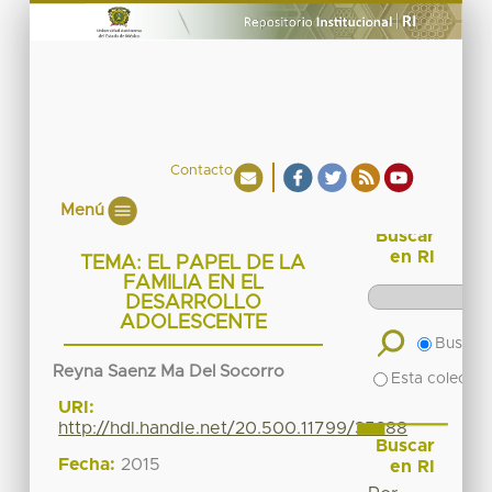
Contacto
Menú
Buscar
en RI
TEMA: EL PAPEL DE LA
FAMILIA EN EL
DESARROLLO
ADOLESCENTE
Buscar 
Reyna Saenz Ma Del Socorro
Esta colecció
URI:
http://hdl.handle.net/20.500.11799/35288
Buscar
Fecha:
2015
en RI