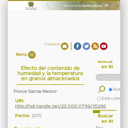
Contacto
Menú
Buscar
en RI
Efecto del contenido de
humedad y la temperatura
en granos almacenados
Buscar 
Ponce Garcia Nestor
Esta colecció
URI:
http://hdl.handle.net/20.500.11799/35296
Fecha:
2015
Buscar
en RI