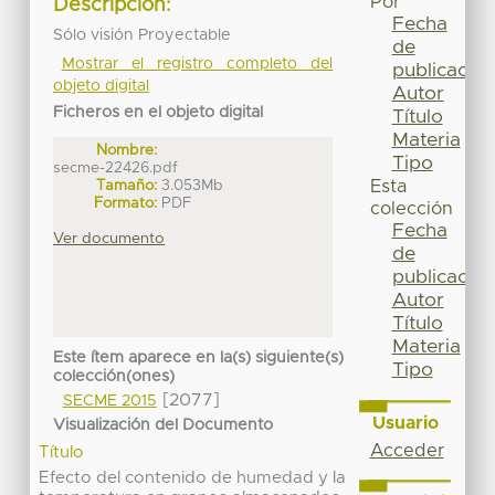
Por
Descripción:
Fecha
Sólo visión Proyectable
de
Mostrar el registro completo del
publicación
objeto digital
Autor
Ficheros en el objeto digital
Título
Materia
Nombre:
Tipo
secme-22426.pdf
Tamaño:
3.053Mb
Esta
Formato:
PDF
colección
Fecha
Ver documento
de
publicación
Autor
Título
Materia
Este ítem aparece en la(s) siguiente(s)
Tipo
colección(ones)
[2077]
SECME 2015
Usuario
Visualización del Documento
Acceder
Título
Efecto del contenido de humedad y la