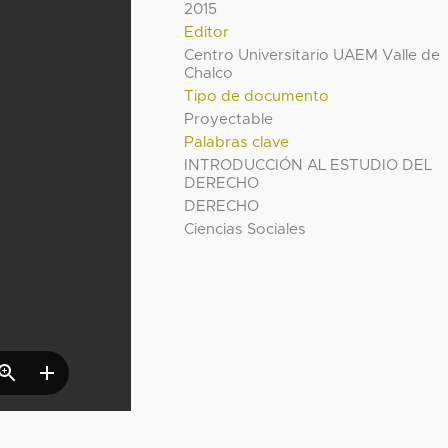
2015
Editor
Centro Universitario UAEM Valle de
Chalco
Tipo de documento
Proyectable
Palabras clave
INTRODUCCIÓN AL ESTUDIO DEL
DERECHO
DERECHO
Ciencias Sociales