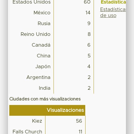
Estados Unidos
60
Estadísticas
Estadísticas
México
14
de uso
Rusia
9
Reino Unido
8
Canadá
6
China
5
Japón
4
Argentina
2
India
2
Ciudades con más visualizaciones
Visualizaciones
Kiez
56
Falls Church
11