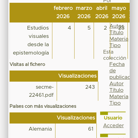
Por
Fecha
febrero
marzo
abril
mayo
jun
de
2026
2026
2026
2026
20
publicación
Autor
Estudios
4
5
2
23
Título
visuales
Materia
desde la
Tipo
Esta
epistemología
colección
Fecha
Visitas al fichero
de
Visualizaciones
publicación
Autor
secme-
243
Título
22461.pdf
Materia
Tipo
Países con más visualizaciones
Visualizaciones
Usuario
Acceder
Alemania
61