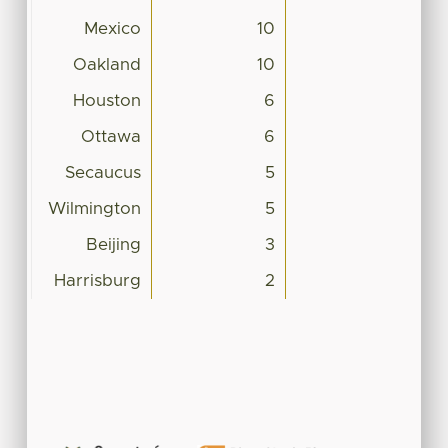
Mexico
10
Oakland
10
Houston
6
Ottawa
6
Secaucus
5
Wilmington
5
Beijing
3
Harrisburg
2