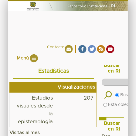
Contacto
Menú
Buscar
Estadísticas
en RI
Visualizaciones
Buscar 
Estudios
207
Esta colecció
visuales desde
la
epistemología
Buscar
en RI
Visitas al mes