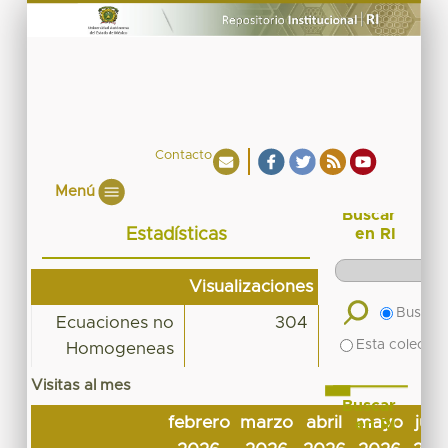
Contacto
Menú
Buscar
Estadísticas
en RI
Visualizaciones
Buscar 
Ecuaciones no
304
Esta colecció
Homogeneas
Visitas al mes
Buscar
febrero
marzo
abril
mayo
juni
en RI