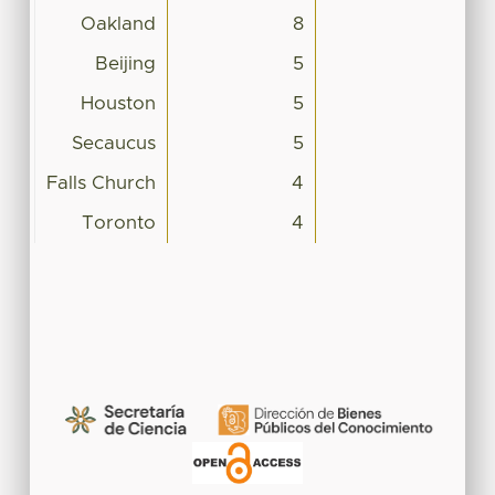
Oakland
8
Beijing
5
Houston
5
Secaucus
5
Falls Church
4
Toronto
4