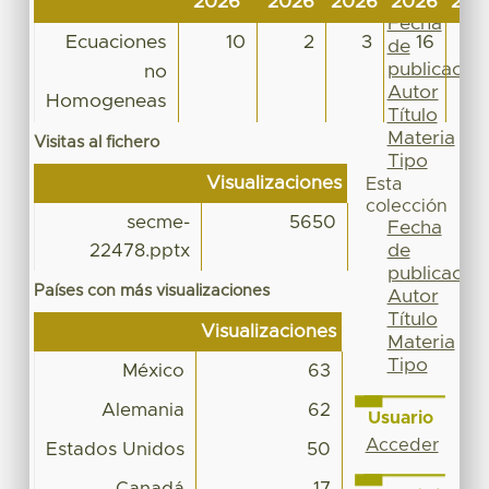
2026
2026
2026
2026
202
Por
Fecha
Ecuaciones
10
2
3
16
de
publicación
no
Autor
Homogeneas
Título
Materia
Visitas al fichero
Tipo
Visualizaciones
Esta
colección
secme-
5650
Fecha
de
22478.pptx
publicación
Países con más visualizaciones
Autor
Título
Visualizaciones
Materia
Tipo
México
63
Alemania
62
Usuario
Acceder
Estados Unidos
50
Canadá
17