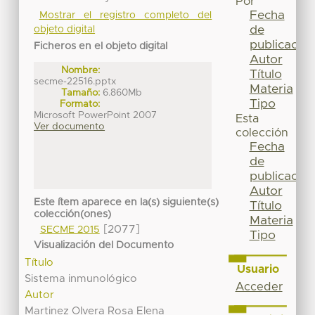
Por
Fecha
Mostrar el registro completo del
de
objeto digital
publicación
Ficheros en el objeto digital
Autor
Nombre:
Título
secme-22516.pptx
Materia
Tamaño:
6.860Mb
Tipo
Formato:
Microsoft PowerPoint 2007
Esta
Ver documento
colección
Fecha
de
publicación
Autor
Este ítem aparece en la(s) siguiente(s)
Título
colección(ones)
Materia
[2077]
SECME 2015
Tipo
Visualización del Documento
Título
Usuario
Sistema inmunológico
Acceder
Autor
Martinez Olvera Rosa Elena