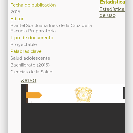
Estadísticas
Fecha de publicación
Estadísticas
2015
de uso
Editor
Plantel Sor Juana Inés de la Cruz de la
Escuela Preparatoria
Tipo de documento
Proyectable
Palabras clave
Salud adolescente
Bachillerato (2015)
Ciencias de la Salud
&#160;