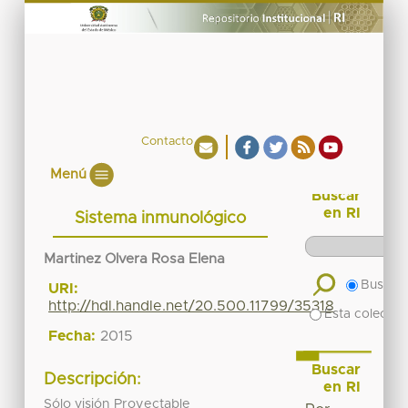
Contacto
Menú
Buscar
en RI
Sistema inmunológico
Martinez Olvera Rosa Elena
Buscar 
URI:
http://hdl.handle.net/20.500.11799/35318
Esta colecció
Fecha:
2015
Buscar
Descripción:
en RI
Sólo visión Proyectable