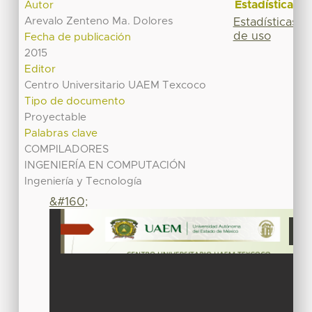
Estadísticas
Autor
Arevalo Zenteno Ma. Dolores
Estadísticas
de uso
Fecha de publicación
2015
Editor
Centro Universitario UAEM Texcoco
Tipo de documento
Proyectable
Palabras clave
COMPILADORES
INGENIERÍA EN COMPUTACIÓN
Ingeniería y Tecnología
&#160;