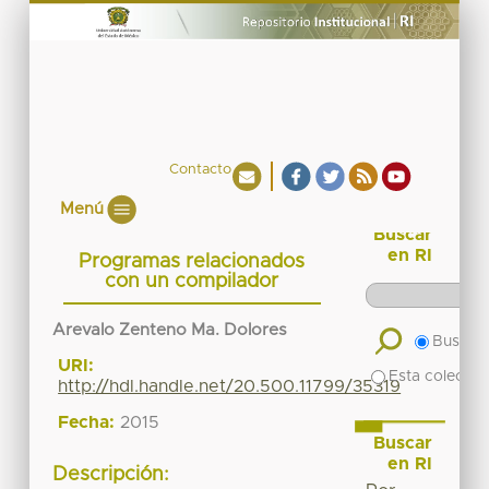
Contacto
Menú
Buscar
en RI
Programas relacionados
con un compilador
Arevalo Zenteno Ma. Dolores
Buscar 
URI:
Esta colecció
http://hdl.handle.net/20.500.11799/35319
Fecha:
2015
Buscar
en RI
Descripción: