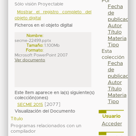
Por
Sólo visión Proyectable
Fecha
Mostrar el registro completo del
de
objeto digital
publicación
Autor
Ficheros en el objeto digital
Título
Nombre:
Materia
secme-22499.pptx
Tipo
Tamaño:
1.100Mb
Formato:
Esta
Microsoft PowerPoint 2007
colección
Ver documento
Fecha
de
publicación
Autor
Título
Este ítem aparece en la(s) siguiente(s)
Materia
colección(ones)
Tipo
[2077]
SECME 2015
Visualización del Documento
Usuario
Título
Acceder
Programas relacionados con un
compilador