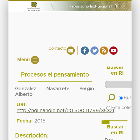
Contacto
Menú
Buscar
en RI
Procesos el pensamiento
Gonzalez Navarrete Sergio
Alberto
Buscar 
URI:
Esta colecció
http://hdl.handle.net/20.500.11799/35321
Fecha:
2015
Buscar
en RI
Descripción: