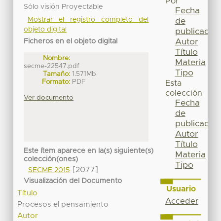
Por
Sólo visión Proyectable
Fecha
Mostrar el registro completo del
de
objeto digital
publicación
Autor
Ficheros en el objeto digital
Título
Nombre:
Materia
secme-22547.pdf
Tipo
Tamaño:
1.571Mb
Formato:
PDF
Esta
colección
Ver documento
Fecha
de
publicación
Autor
Título
Este ítem aparece en la(s) siguiente(s)
Materia
colección(ones)
Tipo
[2077]
SECME 2015
Visualización del Documento
Usuario
Título
Acceder
Procesos el pensamiento
Autor