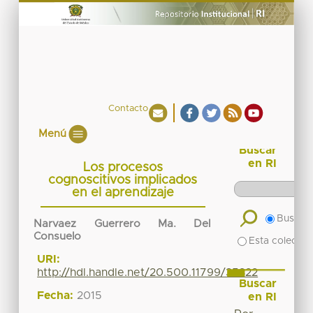
Contacto
Menú
Buscar
en RI
Los procesos
cognoscitivos implicados
en el aprendizaje
Buscar 
Narvaez Guerrero Ma. Del
Consuelo
Esta colecció
URI:
http://hdl.handle.net/20.500.11799/35322
Buscar
Fecha:
2015
en RI