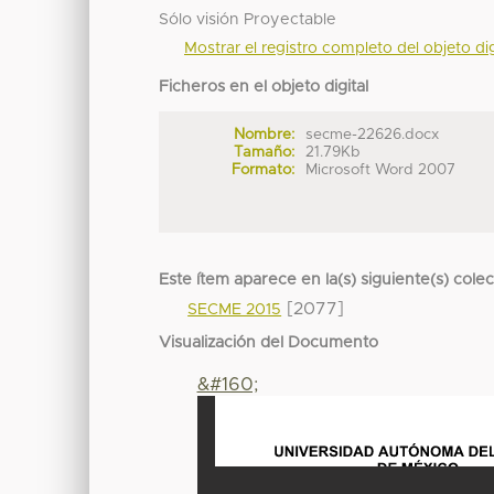
Sólo visión Proyectable
Mostrar el registro completo del objeto dig
Ficheros en el objeto digital
Nombre:
secme-22626.docx
Tamaño:
21.79Kb
Formato:
Microsoft Word 2007
Este ítem aparece en la(s) siguiente(s) cole
[2077]
SECME 2015
Visualización del Documento
&#160;