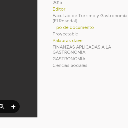
2015
Editor
Facultad de Turismo y Gastronomia
(El Rosedal)
Tipo de documento
Proyectable
Palabras clave
FINANZAS APLICADAS A LA
GASTRONOMÍA
GASTRONOMÍA
Ciencias Sociales