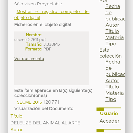
Por
Sólo visión Proyectable
Fecha
Mostrar el registro completo del
de
objeto digital
publicación
Autor
Ficheros en el objeto digital
Título
Nombre:
Materia
secme-22611.pdf
Tipo
Tamaño:
3.330Mb
Formato:
PDF
Esta
colección
Ver documento
Fecha
de
publicación
Autor
Título
Este ítem aparece en la(s) siguiente(s)
Materia
colección(ones)
Tipo
[2077]
SECME 2015
Visualización del Documento
Usuario
Título
Acceder
DELEUZE DEL ANIMAL AL ARTE.
Autor