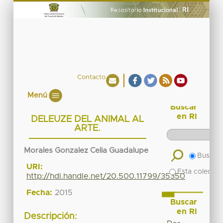
Contacto
Menú
Buscar
en RI
DELEUZE DEL ANIMAL AL
ARTE.
Morales Gonzalez Celia Guadalupe
Buscar 
URI:
Esta colecció
http://hdl.handle.net/20.500.11799/35350
Fecha:
2015
Buscar
en RI
Descripción: