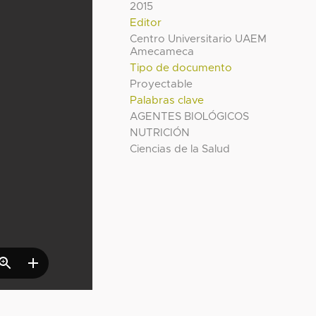
2015
Editor
Centro Universitario UAEM
Amecameca
Tipo de documento
Proyectable
Palabras clave
AGENTES BIOLÓGICOS
NUTRICIÓN
Ciencias de la Salud