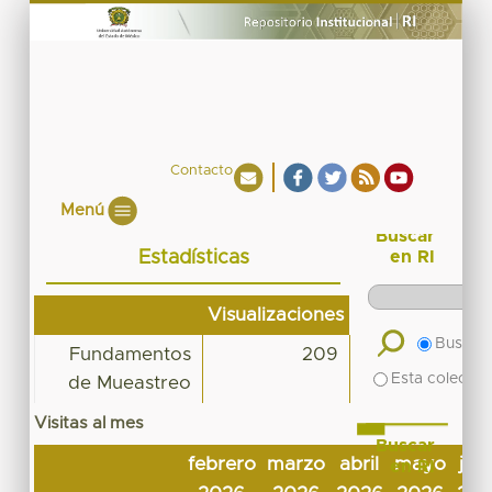
Contacto
Menú
Buscar
Estadísticas
en RI
Visualizaciones
Buscar 
Fundamentos
209
Esta colecció
de Mueastreo
Visitas al mes
Buscar
febrero
marzo
abril
mayo
jun
en RI