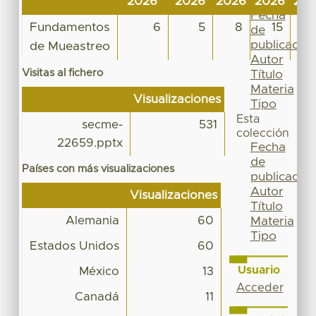
2026
2026
2026
2026
20
Por
Fecha
Fundamentos
6
5
8
15
de
publicación
de Mueastreo
Autor
Visitas al fichero
Título
Materia
Visualizaciones
Tipo
Esta
secme-
531
colección
22659.pptx
Fecha
de
Países con más visualizaciones
publicación
Autor
Visualizaciones
Título
Alemania
60
Materia
Tipo
Estados Unidos
60
Usuario
México
13
Acceder
Canadá
11