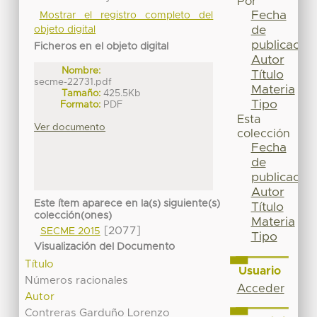
Por
Fecha
Mostrar el registro completo del
de
objeto digital
publicación
Ficheros en el objeto digital
Autor
Nombre:
Título
secme-22731.pdf
Materia
Tamaño:
425.5Kb
Tipo
Formato:
PDF
Esta
Ver documento
colección
Fecha
de
publicación
Autor
Este ítem aparece en la(s) siguiente(s)
Título
colección(ones)
Materia
[2077]
SECME 2015
Tipo
Visualización del Documento
Título
Usuario
Números racionales
Acceder
Autor
Contreras Garduño Lorenzo