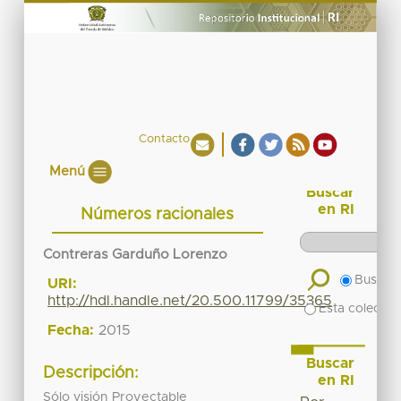
Contacto
Menú
Buscar
en RI
Números racionales
Contreras Garduño Lorenzo
Buscar 
URI:
http://hdl.handle.net/20.500.11799/35365
Esta colecció
Fecha:
2015
Buscar
Descripción:
en RI
Sólo visión Proyectable