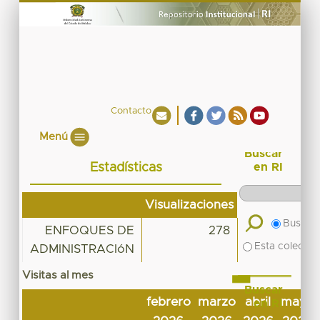
Contacto
Menú
Buscar
Estadísticas
en RI
Visualizaciones
Buscar 
ENFOQUES DE
278
Esta colecció
ADMINISTRACIóN
Visitas al mes
Buscar
febrero
marzo
abril
mayo
en RI