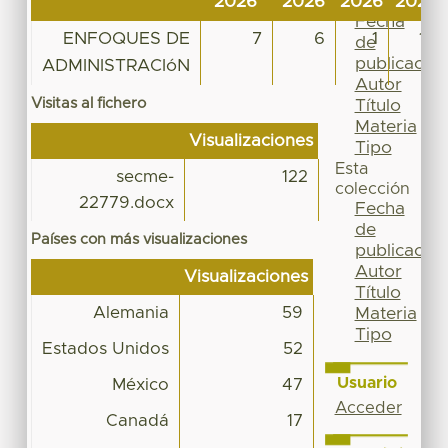
2026
2026
2026
2026
Por
Fecha
ENFOQUES DE
7
6
1
12
de
publicación
ADMINISTRACIóN
Autor
Visitas al fichero
Título
Materia
Visualizaciones
Tipo
Esta
secme-
122
colección
22779.docx
Fecha
de
Países con más visualizaciones
publicación
Autor
Visualizaciones
Título
Alemania
59
Materia
Tipo
Estados Unidos
52
Usuario
México
47
Acceder
Canadá
17