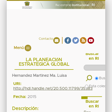
Contacto
Menú
Buscar
en RI
LA PLANEACIóN
ESTRATEGICA GLOBAL
Hernandez Martinez Ma. Luisa
Buscar 
URI:
Esta colecció
http://hdl.handle.net/20.500.11799/35383
Fecha:
2015
Buscar
en RI
Descripción: