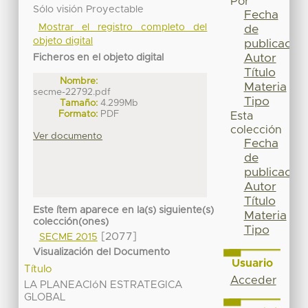
Por
Sólo visión Proyectable
Fecha
Mostrar el registro completo del
de
objeto digital
publicación
Autor
Ficheros en el objeto digital
Título
Nombre:
Materia
secme-22792.pdf
Tipo
Tamaño:
4.299Mb
Formato:
PDF
Esta
colección
Ver documento
Fecha
de
publicación
Autor
Título
Este ítem aparece en la(s) siguiente(s)
Materia
colección(ones)
Tipo
[2077]
SECME 2015
Visualización del Documento
Usuario
Título
Acceder
LA PLANEACIóN ESTRATEGICA
GLOBAL