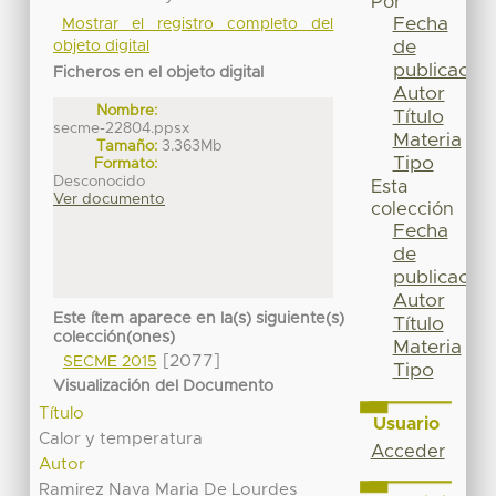
Por
Fecha
Mostrar el registro completo del
de
objeto digital
publicación
Ficheros en el objeto digital
Autor
Nombre:
Título
secme-22804.ppsx
Materia
Tamaño:
3.363Mb
Tipo
Formato:
Desconocido
Esta
Ver documento
colección
Fecha
de
publicación
Autor
Este ítem aparece en la(s) siguiente(s)
Título
colección(ones)
Materia
[2077]
SECME 2015
Tipo
Visualización del Documento
Título
Usuario
Calor y temperatura
Acceder
Autor
Ramirez Nava Maria De Lourdes