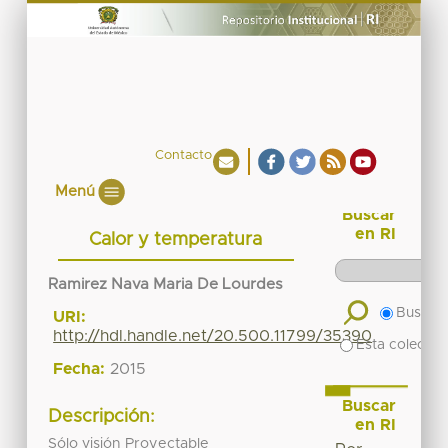
Contacto
Menú
Buscar
en RI
Calor y temperatura
Ramirez Nava Maria De Lourdes
Buscar 
URI:
http://hdl.handle.net/20.500.11799/35390
Esta colecció
Fecha:
2015
Buscar
Descripción:
en RI
Sólo visión Proyectable