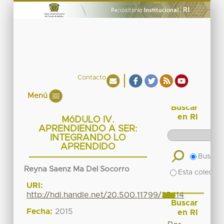
Contacto
Menú
Buscar
en RI
MóDULO IV.
APRENDIENDO A SER:
INTEGRANDO LO
APRENDIDO
Buscar 
Reyna Saenz Ma Del Socorro
Esta colecció
URI:
http://hdl.handle.net/20.500.11799/35414
Buscar
Fecha:
2015
en RI