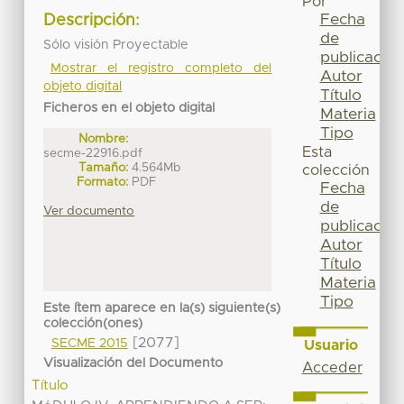
Por
Fecha
Descripción:
de
Sólo visión Proyectable
publicación
Mostrar el registro completo del
Autor
objeto digital
Título
Ficheros en el objeto digital
Materia
Tipo
Nombre:
Esta
secme-22916.pdf
Tamaño:
4.564Mb
colección
Formato:
PDF
Fecha
de
Ver documento
publicación
Autor
Título
Materia
Tipo
Este ítem aparece en la(s) siguiente(s)
colección(ones)
[2077]
SECME 2015
Usuario
Visualización del Documento
Acceder
Título