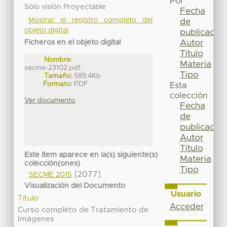
Por
Sólo visión Proyectable
Fecha
Mostrar el registro completo del
de
objeto digital
publicación
Autor
Ficheros en el objeto digital
Título
Nombre:
Materia
secme-23102.pdf
Tipo
Tamaño:
589.4Kb
Formato:
PDF
Esta
colección
Ver documento
Fecha
de
publicación
Autor
Título
Este ítem aparece en la(s) siguiente(s)
Materia
colección(ones)
Tipo
[2077]
SECME 2015
Visualización del Documento
Usuario
Título
Acceder
Curso completo de Tratamiento de
Imágenes