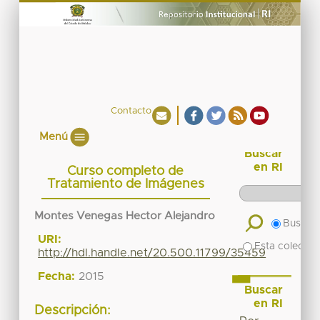
Contacto
Menú
Buscar
en RI
Curso completo de
Tratamiento de Imágenes
Montes Venegas Hector Alejandro
Buscar 
URI:
Esta colecció
http://hdl.handle.net/20.500.11799/35459
Fecha:
2015
Buscar
en RI
Descripción: