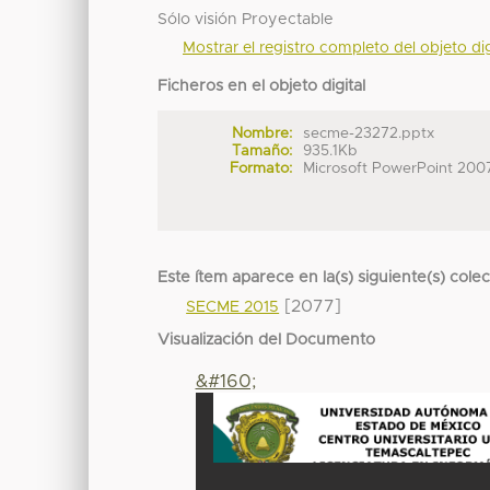
Sólo visión Proyectable
Mostrar el registro completo del objeto dig
Ficheros en el objeto digital
Nombre:
secme-23272.pptx
Tamaño:
935.1Kb
Formato:
Microsoft PowerPoint 200
Este ítem aparece en la(s) siguiente(s) cole
[2077]
SECME 2015
Visualización del Documento
&#160;