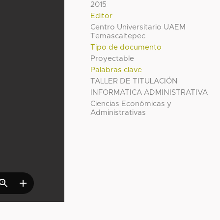
2015
Editor
Centro Universitario UAEM
Temascaltepec
Tipo de documento
Proyectable
Palabras clave
TALLER DE TITULACIÓN
INFORMATICA ADMINISTRATIVA
Ciencias Económicas y
Administrativas