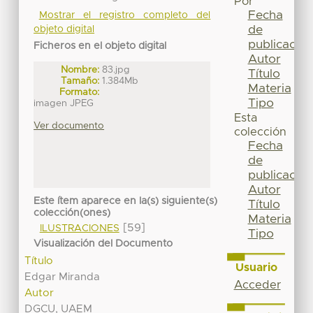
Por
Fecha
Mostrar el registro completo del
de
objeto digital
publicación
Ficheros en el objeto digital
Autor
Nombre:
83.jpg
Título
Tamaño:
1.384Mb
Materia
Formato:
Tipo
imagen JPEG
Esta
Ver documento
colección
Fecha
de
publicación
Autor
Este ítem aparece en la(s) siguiente(s)
Título
colección(ones)
Materia
[59]
ILUSTRACIONES
Tipo
Visualización del Documento
Título
Usuario
Edgar Miranda
Acceder
Autor
DGCU, UAEM