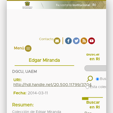
Contacto
Menú
Buscar
en RI
Edgar Miranda
DGCU, UAEM
Buscar 
URI:
http://hdl.handle.net/20.500.11799/3704
Esta colecció
Fecha:
2014-03-11
Buscar
Resumen:
en RI
Colección de Edgar Miranda