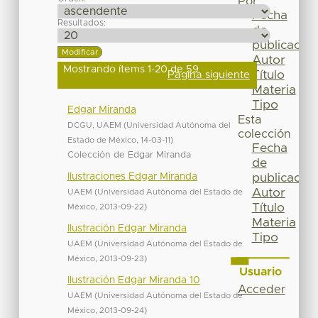
Por
Fecha
Resultados:
de
publicación
Autor
Mostrando ítems 1-20 de 59
Título
Página siguiente
Materia
Tipo
Edgar Miranda
Esta
DCGU, UAEM
(
Universidad Autónoma del
colección
Estado de México
,
14-03-11
)
Fecha
Colección de Edgar Miranda
de
Ilustraciones Edgar Miranda
publicación
Autor
UAEM
(
Universidad Autónoma del Estado de
Título
México
,
2013-09-22
)
Materia
Ilustración Edgar Miranda
Tipo
UAEM
(
Universidad Autónoma del Estado de
México
,
2013-09-23
)
Usuario
Ilustración Edgar Miranda 10
Acceder
UAEM
(
Universidad Autónoma del Estado de
México
,
2013-09-24
)