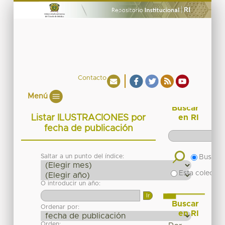
Contacto
Menú
Buscar
Listar ILUSTRACIONES por
en RI
fecha de publicación
Saltar a un punto del índice:
Buscar 
Esta colecció
O introducir un año:
Buscar
Ordenar por:
en RI
Orden: