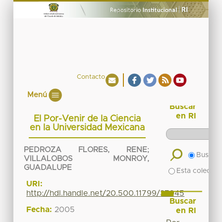
Contacto
Menú
Buscar
en RI
El Por-Venir de la Ciencia
en la Universidad Mexicana
PEDROZA FLORES, RENE
;
Buscar 
VILLALOBOS MONROY,
GUADALUPE
Esta colecció
URI:
http://hdl.handle.net/20.500.11799/37945
Buscar
Fecha:
2005
en RI